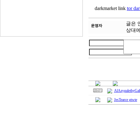
darkmarket link
tor da
글은 
운영자
상대에
AlAzygalethyGah
JesTearce gtwte