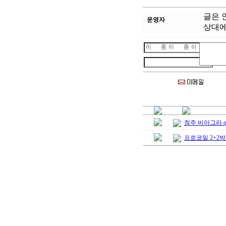
글은 
운영자
상대에
청주 비아그라 ql
프로코밀 2+2박스(4